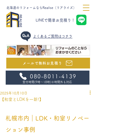
北海道のリフォームならRealise（リアライズ）
LINEで簡単お見積り！
​よくあるご質問はコチラ
メールで無料お見積り
080‐8011‐4139
受付時間(9時～18時)
※時間外も対応
2025年10月10日
【和室とLDKを一新!】
札幌市内｜LDK・和室リノベー
ション事例