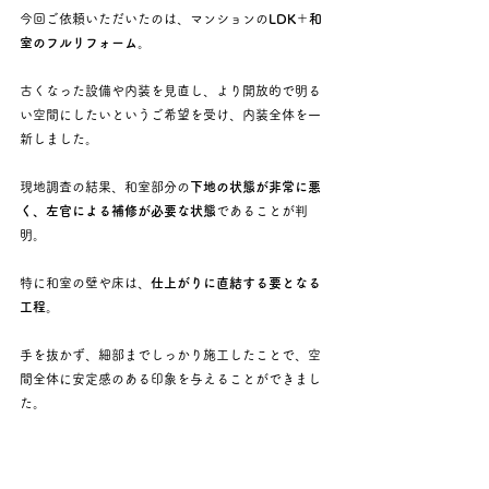
今回ご依頼いただいたのは、マンションの
LDK＋和
室のフルリフォーム
。
古くなった設備や内装を見直し、より開放的で明る
い空間にしたいというご希望を受け、内装全体を一
新しました。
現地調査の結果、和室部分の
下地の状態が非常に悪
く、左官による補修が必要な状態
であることが判
明。
特に和室の壁や床は、
仕上がりに直結する要となる
工程
。
手を抜かず、細部までしっかり施工したことで、空
間全体に安定感のある印象を与えることができまし
た。