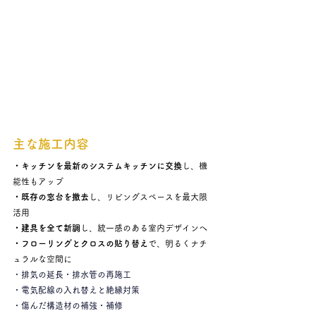
主な施工内容
・キッチンを最新のシステムキッチンに交換
し、機
能性もアップ
・既存の窓台を撤去
し、リビングスペースを最大限
活用
・建具を全て新調
し、統一感のある室内デザインへ
・フローリングとクロスの貼り替え
で、明るくナチ
ュラルな空間に
・排気の延長・排水管の再施工
・電気配線の入れ替えと絶縁対策
・傷んだ構造材の補強・補修