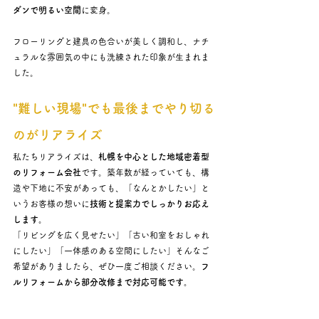
ダンで明るい空間
に変身。
フローリングと建具の色合いが美しく調和し、ナチ
ュラルな雰囲気の中にも洗練された印象が生まれま
した。
"難しい現場"でも最後までやり切る
のがリアライズ
私たちリアライズは、
札幌を中心とした地域密着型
のリフォーム会社
です。築年数が経っていても、構
造や下地に不安があっても、「なんとかしたい」と
いうお客様の想いに
技術と提案力でしっかりお応え
します。
「リビングを広く見せたい」「古い和室をおしゃれ
にしたい」「一体感のある空間にしたい」そんなご
希望がありましたら、ぜひ一度ご相談ください。
フ
ルリフォームから部分改修まで対応可能です。