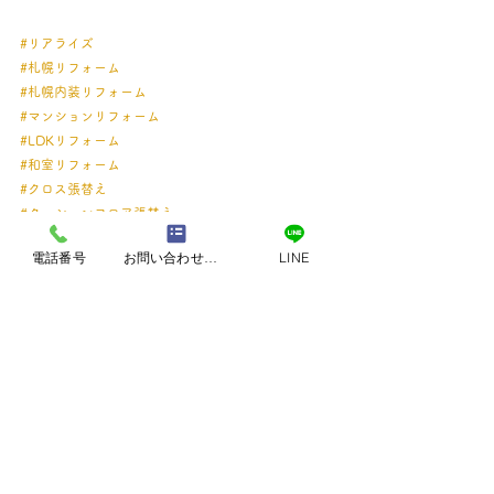
#リアライズ
#札幌リフォーム
#札幌内装リフォーム
#マンションリフォーム
#LDKリフォーム
#和室リフォーム
#クロス張替え
#クッションフロア張替え
#建具交換
電話番号
お問い合わせフォーム
LINE
#左官補修
#ナチュラルインテリア
#住まいのアップデート
#リノベーション事例