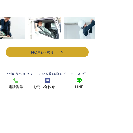
​現在は募集しておりません。
HOMEへ戻る
北海道のリフォームならRealise（リアライズ）
電話番号
お問い合わせフォーム
LINE
080‐8011‐4139
受付時間(9時～18時)
※時間外もご対応します！
〒064-0915
札幌市中央区南15条西9丁目1－15
Peche山鼻 D307