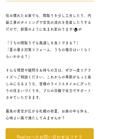
住み慣れたお家でも、間取りを少し工夫したり、内
装工事のタイミングで空気の流れを見直したりする
だけで、新築のように生まれ変わります!🏠🌱
「うちの間取りでも風通しを良くできる？」 
「夏の暑さ対策リフォーム、うちの場合はいくらく
らいかかる？」
そんな理想や疑問をお持ちの方は、ぜひ一度リアラ
イズへご相談ください。これからの季節がもっと楽
しみになるような、皆様のライフスタイルにぴった
りの住まいづくりを、プロの目線で全力でサポート
させていただきます。
最高の青空が広がる札幌の初夏。お家の中も外も、
心地よい風で満たしてみませんか？
Realiseへのお問い合わせはコチラ