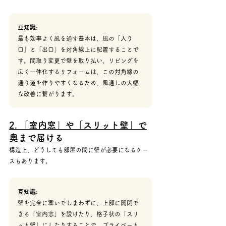
豆知識:
最も効率よく風を通す基本は、風の「入り
口」と「出口」を対角線上に配置することで
す。間取り変更で壁を取り払い、リビングを
広く一体化するリフォームは、この対角線の
通り道を作りやすくなるため、風通しの大幅
な改善に繋がります。
2. 「室内窓」や「スリット壁」で
奥まで届ける
構造上、どうしても部屋の間に壁が必要になるケー
スもあります。
豆知識:
壁を完全に塞いでしまわずに、上部に開閉で
きる「室内窓」を設けたり、格子状の「スリ
ット壁」にしたりすることで、プライベート