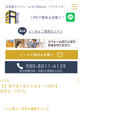
北海道のリフォームならRealise（リアライズ）
LINEで簡単お見積り！
​よくあるご質問はコチラ
メールで無料お見積り
080‐8011‐4139
受付時間(9時～18時)
※時間外も対応
6月5日
【🎐 風が通り抜ける住まいの設計】
更新日：
7月9日
🌱 
心地よい空気の循環をつくる