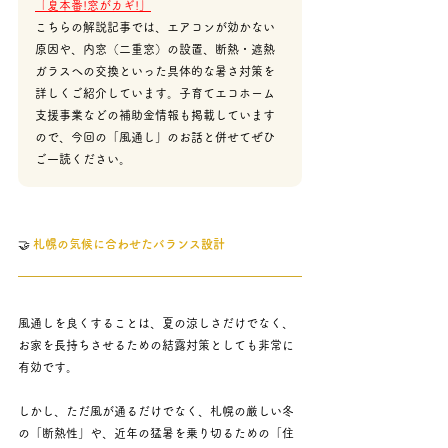
「夏本番!窓がカギ!
」
こちらの解説記事では、エアコンが効かない
原因や、内窓（二重窓）の設置、断熱・遮熱
ガラスへの交換といった具体的な暑さ対策を
詳しくご紹介しています。子育てエコホーム
支援事業などの補助金情報も掲載しています
ので、今回の「風通し」のお話と併せてぜひ
ご一読ください。
🤝
 札幌の気候に合わせたバランス設計
風通しを良くすることは、夏の涼しさだけでなく、
お家を長持ちさせるための結露対策としても非常に
有効です。
しかし、ただ風が通るだけでなく、札幌の厳しい冬
の「断熱性」や、近年の猛暑を乗り切るための「住