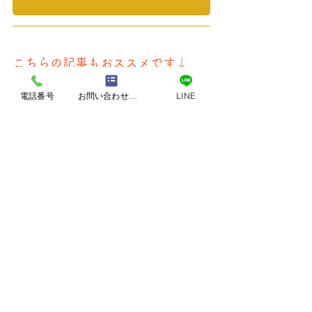
こちらの記事もおススメです↓
【夏本番!窓がカギ!】
電話番号
お問い合わせフォーム
LINE
https://www.realise-
sapporo.com/post/renovation-
20250623
【🧖自宅サウナの選び方
】
https://www.realise-
sapporo.com/post/renovation-
20260522
【🏠 空き家活用リフォーム】
https://www.realise-
sapporo.com/post/renovation-
20260612