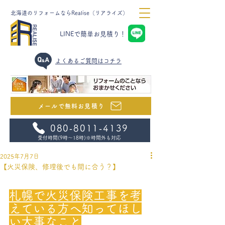
北海道のリフォームならRealise（リアライズ）
LINEで簡単お見積り！
​よくあるご質問はコチラ
メールで無料お見積り
080‐8011‐4139
受付時間(9時～18時)
※時間外も対応
2025年7月7日
【火災保険、修理後でも間に合う？】
札幌で火災保険工事を考
えている方へ知ってほし
い大事なこと