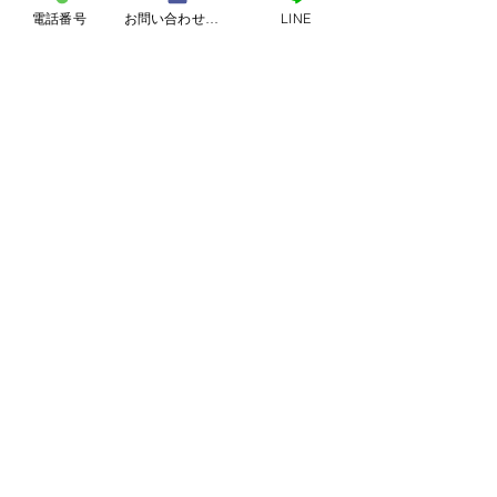
電話番号
お問い合わせフォーム
LINE
ください！
Realiseへのお問い合わせはコチラ
【札幌で火災保険を使ったよくあ
るケースのご紹介】の記事もおス
スメです↓
https://www.realise-
sapporo.com/post/
renovation-
20250422