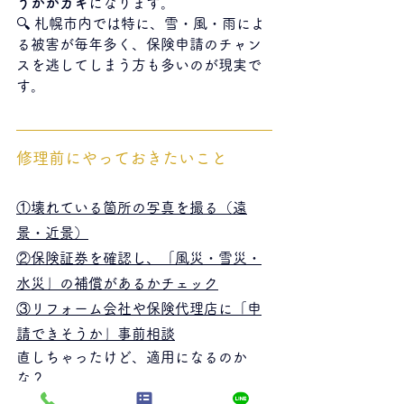
うかがカギ
になります。
🔍 札幌市内では特に、雪・風・雨によ
る被害が毎年多く、保険申請のチャン
スを逃してしまう方も多いのが現実で
す。
修理前にやっておきたいこと
①壊れている箇所の写真を撮る（遠
景・近景）
②保険証券を確認し、「風災・雪災・
水災」の補償があるかチェック
③リフォーム会社や保険代理店に「申
請できそうか」事前相談
直しちゃったけど、適用になるのか
な？
小さな疑問でもまずはお気軽にご相談