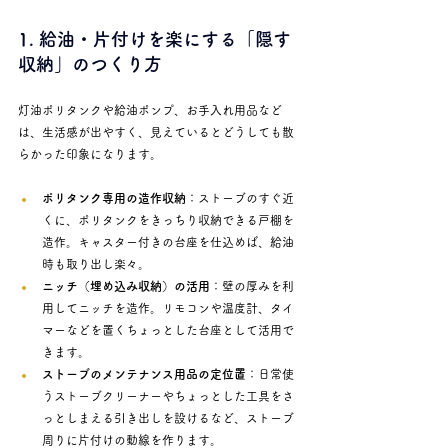
1. 給油・片付けを楽にする「隠す
収納」のつくり方
灯油ポリタンクや給油ポンプ、お手入れ用品など
は、生活感が出やすく、見えているとどうしても散
らかった印象になります。
ポリタンク専用の造作収納
：ストーブのすぐ近
くに、ポリタンクをきっちり収納できる戸棚を
造作。キャスター付きの台座を仕込めば、給油
時も取り出し楽々。
ニッチ（埋め込み収納）の活用
：壁の厚みを利
用してニッチを造作。リモコンや温度計、タイ
マーなどを置くちょっとした台座として活用で
きます。
ストーブのメンテナンス用品の定位置
：日常使
うストーブクリーナーやちょっとした工具をさ
っとしまえる引き出しを設けるなど、ストーブ
周りに片付けの動線を作ります。