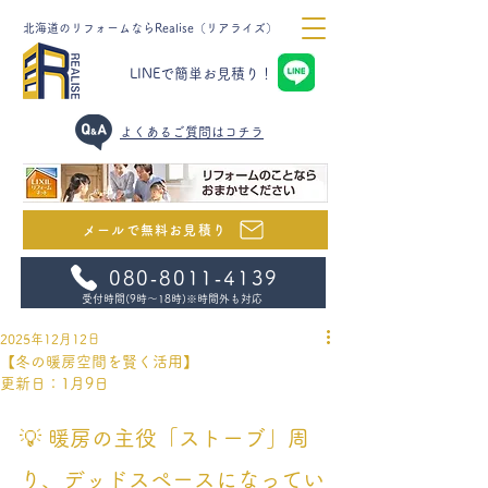
北海道のリフォームならRealise（リアライズ）
LINEで簡単お見積り！
​よくあるご質問はコチラ
メールで無料お見積り
080‐8011‐4139
受付時間(9時～18時)
※時間外も対応
2025年12月12日
【冬の暖房空間を賢く活用】
更新日：
1月9日
💡 暖房の主役「ストーブ」周
り、デッドスペースになってい