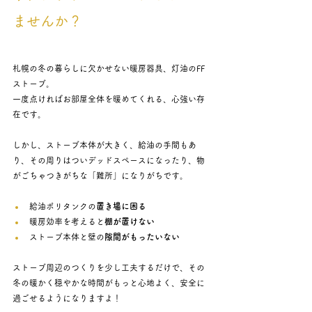
ませんか？
札幌の冬の暮らしに欠かせない暖房器具、灯油のFF
ストーブ。
一度点ければお部屋全体を暖めてくれる、心強い存
在です。
しかし、ストーブ本体が大きく、給油の手間もあ
り、その周りはついデッドスペースになったり、物
がごちゃつきがちな「難所」になりがちです。
給油ポリタンクの
置き場に困る
暖房効率を考えると
棚が置けない
ストーブ本体と壁の
隙間がもったいない
ストーブ周辺のつくりを少し工夫するだけで、その
冬の暖かく穏やかな時間がもっと心地よく、安全に
過ごせるようになりますよ！