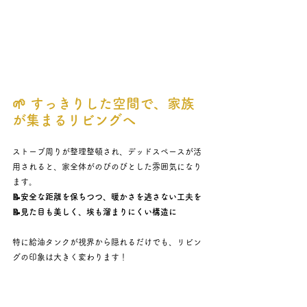
🌱 すっきりした空間で、家族
が集まるリビングへ
ストーブ周りが整理整頓され、デッドスペースが活
用されると、家全体がのびのびとした雰囲気になり
ます。
📝安全な距離を保ちつつ、暖かさを逃さない工夫を
📝見た目も美しく、埃も溜まりにくい構造に
特に給油タンクが視界から隠れるだけでも、リビン
グの印象は大きく変わります！