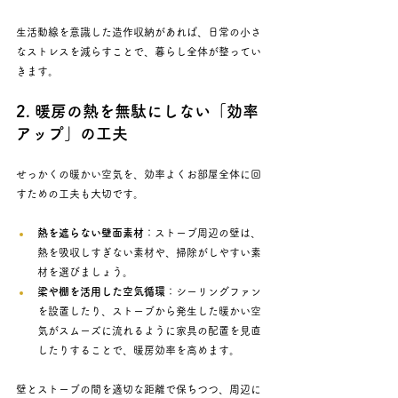
生活動線を意識した造作収納があれば、日常の小さ
なストレスを減らすことで、暮らし全体が整ってい
きます。
2. 暖房の熱を無駄にしない「効率
アップ」の工夫
せっかくの暖かい空気を、効率よくお部屋全体に回
すための工夫も大切です。
熱を遮らない壁面素材
：ストーブ周辺の壁は、
熱を吸収しすぎない素材や、掃除がしやすい素
材を選びましょう。
梁や棚を活用した空気循環
：シーリングファン
を設置したり、ストーブから発生した暖かい空
気がスムーズに流れるように家具の配置を見直
したりすることで、暖房効率を高めます。
壁とストーブの間を適切な距離で保ちつつ、周辺に